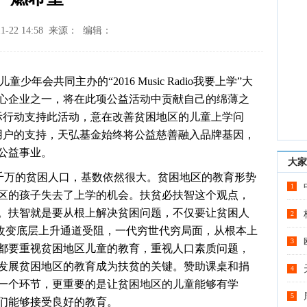
1-22 14:58 来源： 编辑：
共同主办的“2016 Music Radio我要上学”大
心企业之一，将在此项公益活动中贡献自己的绵薄之
际行动支持此活动，意在改善贫困地区的儿童上学问
用户的支持，天弘基金始终将公益慈善融入品牌基因，
公益事业。
大家
万的贫困人口，基数依然很大。贫困地区的教育形势
1
区的孩子失去了上学的机会。扶贫必扶智这个观点，
。扶智就是要从根上解决贫困问题，不仅要让贫困人
2
，改变底层上升通道受阻，一代穷世代穷局面，从根本上
3
都要重视贫困地区儿童的教育，重视人口素质问题，
发展贫困地区的教育成为扶贫的关键。赞助课桌和捐
4
一个环节，更重要的是让贫困地区的儿童能够有学
5
们能够接受良好的教育。