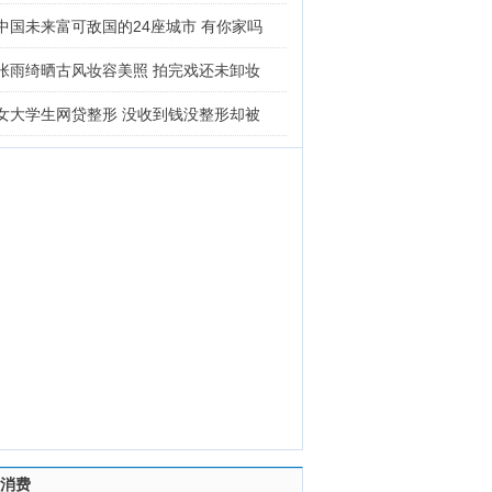
中国未来富可敌国的24座城市 有你家吗
张雨绮晒古风妆容美照 拍完戏还未卸妆
女大学生网贷整形 没收到钱没整形却被
消费