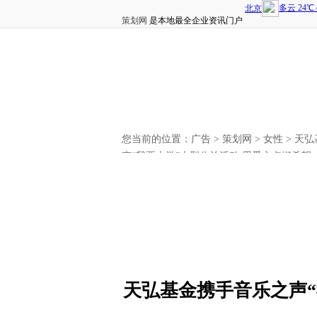
策划网
是本地最全企业资讯门户
您当前的位置：
广告
>
策划网
>
女性
> 天
声“我要上学”大型公益活动 用爱心点燃希望
天弘基金携手音乐之声“