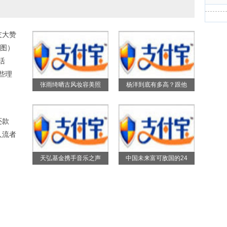
友大赞
图）
活
些理
张雨绮晒古风妆容美照
杨洋到底有多高？跟他
还款
人流者
天弘基金携手音乐之声
中国未来富可敌国的24