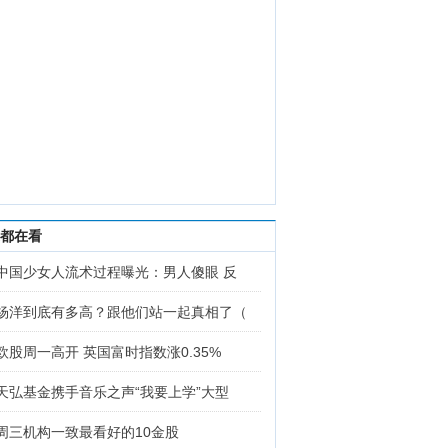
都在看
中国少女人流术过程曝光：男人傻眼 反
杨洋到底有多高？跟他们站一起真相了（
欧股周一高开 英国富时指数涨0.35%
天弘基金携手音乐之声“我要上学”大型
周三机构一致最看好的10金股