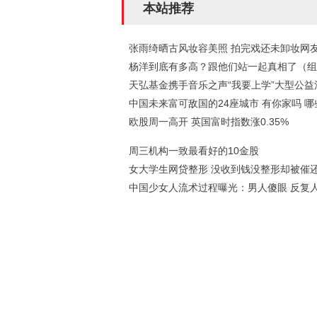
本站推荐
张雨绮晒古风妆容美照 拍完戏还未卸妆网
杨洋到底有多高？跟他们站一起真相了（组
天弘基金携手音乐之声“我要上学”大型公益
中国未来富可敌国的24座城市 有你家吗 哪
欧股周一高开 英国富时指数涨0.35%
周三机构一致最看好的10金股
女大学生网贷整形 没收到钱没整形却被催
中国少女人流术过程曝光：男人傻眼 反复